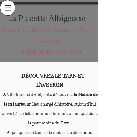
La Placette Albigeoise
Chambres d'hôtes & gîte dans le Tarn
à 15 mn d'Albi
+33 (0)6-63-10-23-59
DÉCOUVREZ
LE TARN ET
L'AVEYRON
A Villefranche d'Albigeois, découvrez
la Maison de
Jean Jaurès,
un lieu chargé d'histoire, aujourd'hui
ouvert à la visite, pour une immersion unique dans
le patrimoine du Tarn.
A quelques centaines de mètres de chez nous,