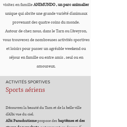
visitez en famille
ANIMUNDO , un parc animalier
unique
qui abrite une grande variété d'animaux
provenant des quatre coins du monde.
Autour de c
hez
nous, dans le Tarn ou l'Aveyron,
vous trouverez de
n
o
mbreu
ses activités sportives
et loisirs pour passer un agréable weekend ou
séjour en famille ou entre amis , seul ou en
amoureux.
ACTIVITÉS SPORTIVES
Sports
a
ér
iens
Découvrez la beauté du Tarn et de la belle ville
d'Albi
vue du ciel.
Albi Parach
utisme
propose des
baptêmes et des